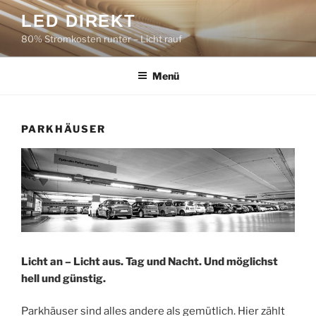
Zum
LED DIREKT
Inhalt
80% Stromkosten runter – Licht rauf
springen
Menü
PARKHÄUSER
Licht an – Licht aus. Tag und Nacht. Und möglichst
hell und günstig.
Parkhäuser sind alles andere als gemütlich. Hier zählt